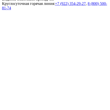
Круглосуточная горячая линия:
+7 (922) 354-29-27
,
8 (800) 500-
81-74