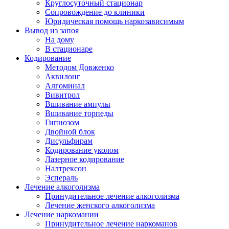
Круглосуточный стационар
Сопровождение до клиники
Юридическая помощь наркозависимым
Вывод из запоя
На дому
В стационаре
Кодирование
Методом Довженко
Аквилонг
Алгоминал
Вивитрол
Вшивание ампулы
Вшивание торпеды
Гипнозом
Двойной блок
Дисульфирам
Кодирование уколом
Лазерное кодирование
Налтрексон
Эспераль
Лечение алкоголизма
Принудительное лечение алкоголизма
Лечение женского алкоголизма
Лечение наркомании
Принудительное лечение наркоманов