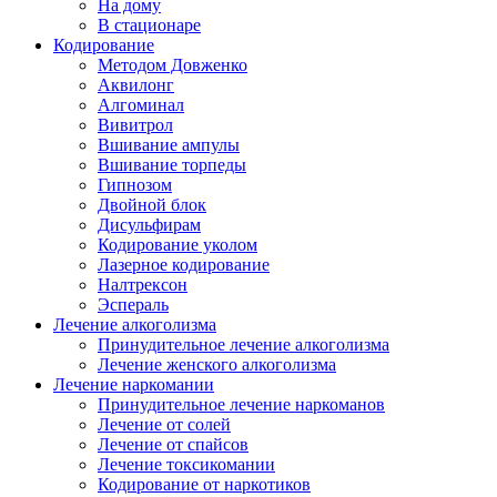
На дому
В стационаре
Кодирование
Методом Довженко
Аквилонг
Алгоминал
Вивитрол
Вшивание ампулы
Вшивание торпеды
Гипнозом
Двойной блок
Дисульфирам
Кодирование уколом
Лазерное кодирование
Налтрексон
Эспераль
Лечение алкоголизма
Принудительное лечение алкоголизма
Лечение женского алкоголизма
Лечение наркомании
Принудительное лечение наркоманов
Лечение от солей
Лечение от спайсов
Лечение токсикомании
Кодирование от наркотиков