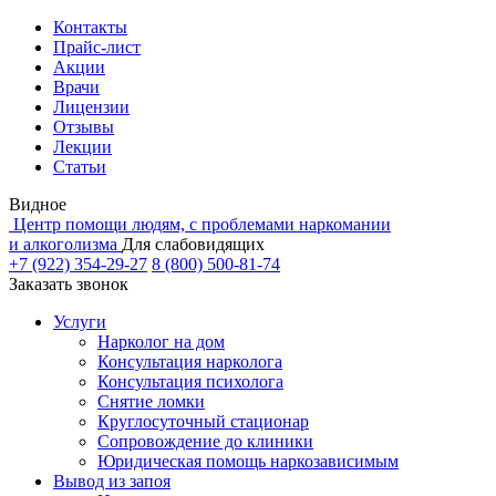
Контакты
Прайс-лист
Акции
Врачи
Лицензии
Отзывы
Лекции
Статьи
Видное
Центр помощи людям, с проблемами наркомании
и алкоголизма
Для слабовидящих
+7 (922) 354-29-27
8 (800) 500-81-74
Заказать звонок
Услуги
Нарколог на дом
Консультация нарколога
Консультация психолога
Снятие ломки
Круглосуточный стационар
Сопровождение до клиники
Юридическая помощь наркозависимым
Вывод из запоя