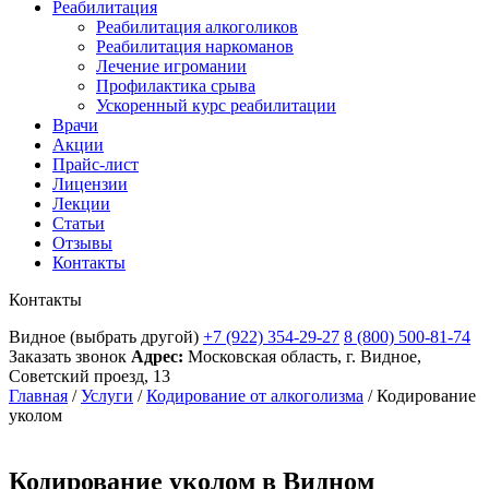
Реабилитация
Реабилитация алкоголиков
Реабилитация наркоманов
Лечение игромании
Профилактика срыва
Ускоренный курс реабилитации
Врачи
Акции
Прайс-лист
Лицензии
Лекции
Статьи
Отзывы
Контакты
Контакты
Видное
(выбрать другой)
+7 (922) 354-29-27
8 (800) 500-81-74
Заказать звонок
Адрес:
Московская область, г. Видное,
Советский проезд, 13
Главная
/
Услуги
/
Кодирование от алкоголизма
/
Кодирование
уколом
Кодирование уколом в Видном