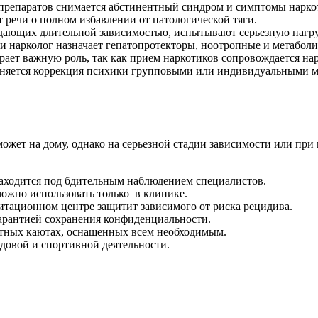
препаратов снимается абстинентный синдром и симптомы наркот
т речи о полном избавлении от патологической тяги.
адающих длительной зависимостью, испытывают серьезную нагру
и нарколог назначает гепатопротекторы, ноотропные и метаболи
грает важную роль, так как прием наркотиков сопровождается н
няется коррекция психики групповыми или индивидуальными ме
ожет на дому, однако на серьезной стадии зависимости или при
аходится под бдительным наблюдением специалистов.
ожно использовать только в клинике.
итационном центре защитит зависимого от риска рецидива.
гарантией сохранения конфиденциальности.
ютных каютах, оснащенных всем необходимым.
удовой и спортивной деятельности.