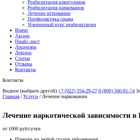
Реабилитация алкоголиков
Реабилитация наркоманов
Лечение игромании
Профилактика срыва
Ускоренный курс реабилитации
Врачи
Акции
Прайс-лист
Лицензии
Лекции
Статьи
Отзывы
Контакты
Контакты
Видное
(выбрать другой)
+7 (922) 354-29-27
8 (800) 500-81-74
З
Главная
/
Услуги
/
Лечение наркомании
Лечение наркотической зависимости в
от 1000 руб/сутки
Помощь на любой стадии заболевания.