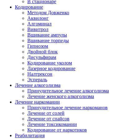
В стационаре
Кодирование
Методом Довженко
Аквилонг
Алгоминал
Вивитрол
Вшивание ампулы
Вшивание торпеды
Гипнозом
Двойной блок
Дисульфирам
Кодирование уколом
Лазерное кодирование
Налтрексон
Эспераль
Лечение алкоголизма
Принудительное лечение алкоголизма
Лечение женского алкоголизма
Лечение наркомании
Принудительное лечение наркоманов
Лечение от солей
Лечение от спайсов
Лечение токсикомании
Кодирование от наркотиков
Реабилитация