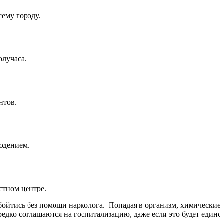
ему городу.
олучаса.
нтов.
юдением.
стном центре.
 обойтись без помощи нарколога. Попадая в организм, химически
едко соглашаются на госпитализацию, даже если это будет еди