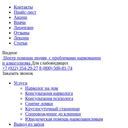
Контакты
Прайс-лист
Акции
Врачи
Лицензии
Отзывы
Лекции
Статьи
Видное
Центр помощи людям, с проблемами наркомании
и алкоголизма
Для слабовидящих
+7 (922) 354-29-27
8 (800) 500-81-74
Заказать звонок
Услуги
Нарколог на дом
Консультация нарколога
Консультация психолога
Снятие ломки
Круглосуточный стационар
Сопровождение до клиники
Юридическая помощь наркозависимым
Вывод из запоя