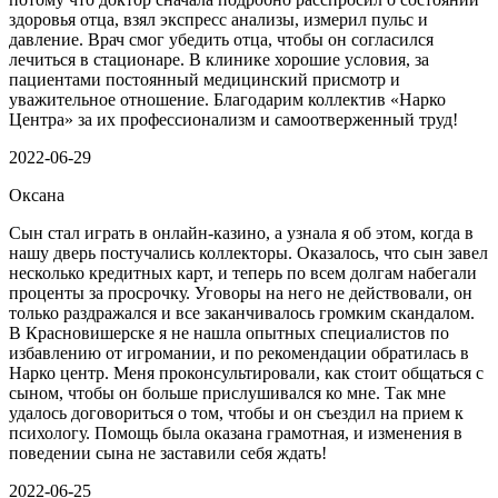
здоровья отца, взял экспресс анализы, измерил пульс и
давление. Врач смог убедить отца, чтобы он согласился
лечиться в стационаре. В клинике хорошие условия, за
пациентами постоянный медицинский присмотр и
уважительное отношение. Благодарим коллектив «Нарко
Центра» за их профессионализм и самоотверженный труд!
2022-06-29
Оксана
Сын стал играть в онлайн-казино, а узнала я об этом, когда в
нашу дверь постучались коллекторы. Оказалось, что сын завел
несколько кредитных карт, и теперь по всем долгам набегали
проценты за просрочку. Уговоры на него не действовали, он
только раздражался и все заканчивалось громким скандалом.
В Красновишерске я не нашла опытных специалистов по
избавлению от игромании, и по рекомендации обратилась в
Нарко центр. Меня проконсультировали, как стоит общаться с
сыном, чтобы он больше прислушивался ко мне. Так мне
удалось договориться о том, чтобы и он съездил на прием к
психологу. Помощь была оказана грамотная, и изменения в
поведении сына не заставили себя ждать!
2022-06-25