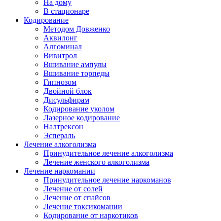
На дому
В стационаре
Кодирование
Методом Довженко
Аквилонг
Алгоминал
Вивитрол
Вшивание ампулы
Вшивание торпеды
Гипнозом
Двойной блок
Дисульфирам
Кодирование уколом
Лазерное кодирование
Налтрексон
Эспераль
Лечение алкоголизма
Принудительное лечение алкоголизма
Лечение женского алкоголизма
Лечение наркомании
Принудительное лечение наркоманов
Лечение от солей
Лечение от спайсов
Лечение токсикомании
Кодирование от наркотиков